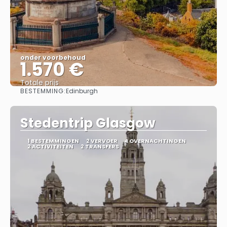
onder voorbehoud
1.570 €
Totale prijs
BESTEMMING:
Edinburgh
Bekijk
Stedentrip Glasgow
1 BESTEMMINGEN
2 VERVOER
4 OVERNACHTINGEN
2 ACTIVITEITEN
2 TRANSFERS