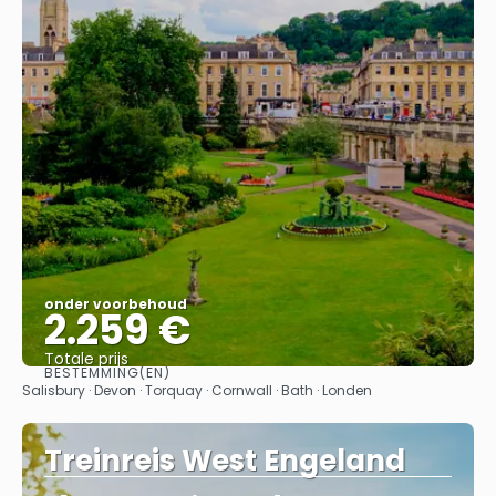
onder voorbehoud
2.259 €
Totale prijs
BESTEMMING(EN)
Bekijk
Salisbury · Devon · Torquay · Cornwall · Bath · Londen
Treinreis West Engeland