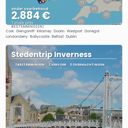
onder voorbehoud
2.884 €
Totale prijs
BESTEMMING(EN)
Bekijk
Cork · Glengarriff · Killarney · Doolin · Westport · Donegal ·
Londonderry · Ballycastle · Belfast · Dublin
Stedentrip Inverness
1 BESTEMMINGEN
2 VERVOER
3 OVERNACHTINGEN