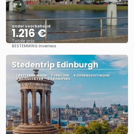
onder voorbehoud
1.216 €
Totale prijs
BESTEMMING:
Inverness
Bekijk
Stedentrip Edinburgh
1 BESTEMMINGEN
2 VERVOER
4 OVERNACHTINGEN
3 ACTIVITEITEN
2 TRANSFERS