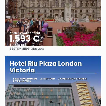
onder voorbehoud
1.593 €
Totale prijs
BESTEMMING:
Glasgow
Bekijk
Hotel Riu Plaza London
Victoria
1 BESTEMMINGEN
2 VERVOER
7 OVERNACHTINGEN
2 TRANSFERS