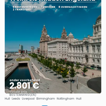
6 BESTEMMINGEN
7 VERVOER
8 OVERNACHTINGEN
2 TRANSFERS
onder voorbehoud
2.801 €
Totale prijs
BESTEMMING(EN)
Bekijk
Hull · Leeds · Liverpool · Birmingham · Nottingham · Hull