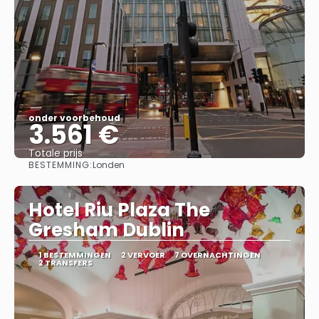
onder voorbehoud
3.561 €
Totale prijs
BESTEMMING:
Londen
Bekijk
Hotel Riu Plaza The
Gresham Dublin
1 BESTEMMINGEN
2 VERVOER
7 OVERNACHTINGEN
2 TRANSFERS