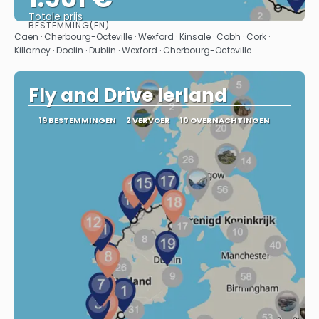
Totale prijs
BESTEMMING(EN)
Bekijk
Caen · Cherbourg-Octeville · Wexford · Kinsale · Cobh · Cork ·
Killarney · Doolin · Dublin · Wexford · Cherbourg-Octeville
Fly and Drive Ierland
19 BESTEMMINGEN
2 VERVOER
10 OVERNACHTINGEN