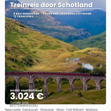
Treinreis door Schotland
8 BESTEMMINGEN
9 VERVOER
9 OVERNACHTINGEN
12 TRANSFERS
onder voorbehoud
3.024 €
Totale prijs
BESTEMMING(EN)
Bekijk
Newcastle · Edinburgh · Glasgow · Oban · Fort William · Mallaig ·