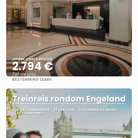
onder voorbehoud
2.794 €
Totale prijs
BESTEMMING:
Dublin
Bekijk
Treinreis rondom Engeland
11 BESTEMMINGEN
12 VERVOER
11 OVERNACHTINGEN
20 TRANSFERS