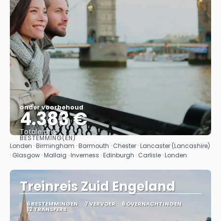
onder voorbehoud
4.383 €
Totale prijs
BESTEMMING(EN)
Bekijk
Londen · Birmingham · Barmouth · Chester · Lancaster (Lancashire)
· Glasgow · Mallaig · Inverness · Edinburgh · Carlisle · Londen
Treinreis Zuid Engeland
6 BESTEMMINGEN
7 VERVOER
6 OVERNACHTINGEN
12 TRANSFERS