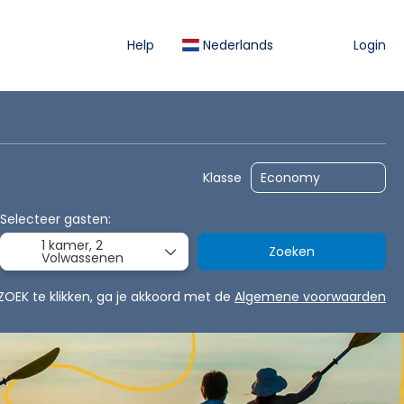
Help
Nederlands
Login
Activiteiten
Huurauto
Transfers
Klasse
Selecteer gasten:
1 kamer,
2
Zoeken
Volwassenen
ZOEK te klikken, ga je akkoord met de
Algemene voorwaarden