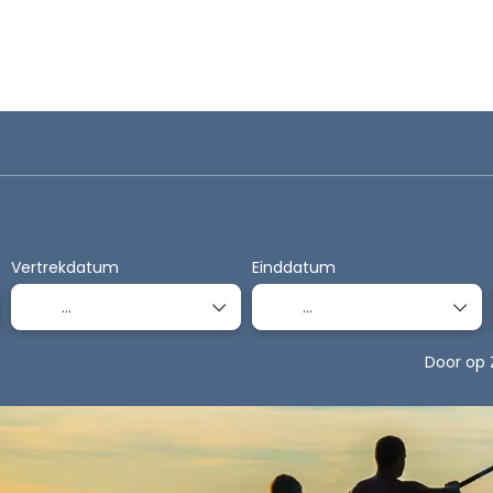
natiereizen
Accommodatie
Vervoer
Vertrekdatum
Einddatum
Door op 