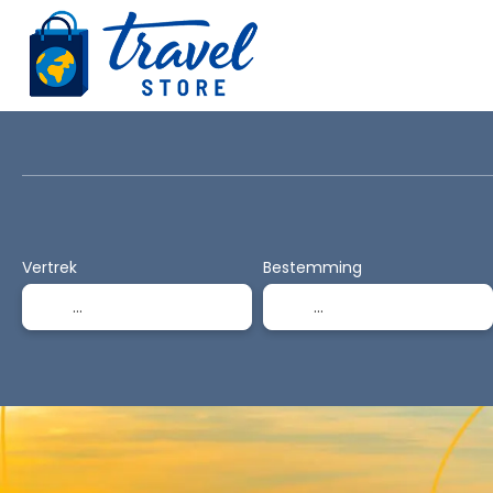
Vervoer + hotel
Autorondreis
Combi
+
Vertrek
Bestemming