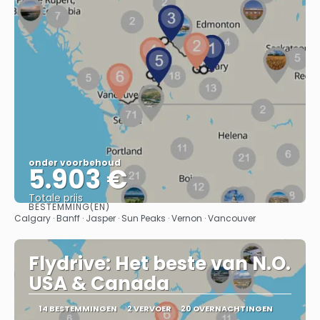
onder voorbehoud
5.903 €
Totale prijs
BESTEMMING(EN)
Bekijk
Calgary · Banff · Jasper · Sun Peaks · Vernon · Vancouver
Flydrive: Het beste van N.O.
USA & Canada
14 BESTEMMINGEN
2 VERVOER
20 OVERNACHTINGEN