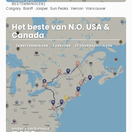
Totale prijs
BESTEMMING(EN)
Bekijk
Calgary · Banff · Jasper · Sun Peaks · Vernon · Vancouver
Het beste van N.O. USA &
Canada
14 BESTEMMINGEN
2 VERVOER
20 OVERNACHTINGEN
onder voorbehoud