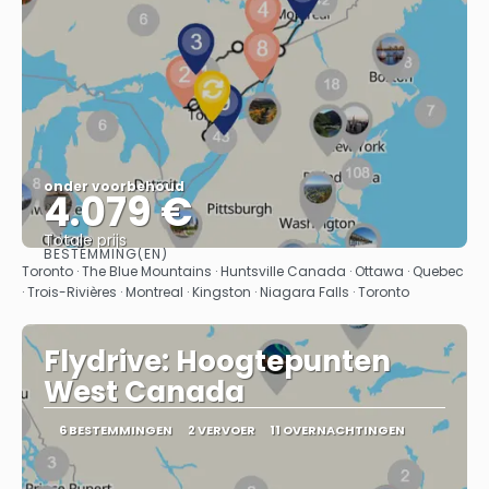
onder voorbehoud
4.079 €
Totale prijs
BESTEMMING(EN)
Bekijk
Toronto · The Blue Mountains · Huntsville Canada · Ottawa · Quebec
· Trois-Rivières · Montreal · Kingston · Niagara Falls · Toronto
Flydrive: Hoogtepunten
West Canada
6 BESTEMMINGEN
2 VERVOER
11 OVERNACHTINGEN