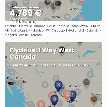
onder voorbehoud
4.789 €
Totale prijs
BESTEMMING(EN)
Bekijk
Toronto · Huntsville Canada · Sault Ste Marie · Marquette MI · Duluth
MN · Saint Paul MN · Madison WI · Chicago IL · Holland MI · Detroit MI ·
Niagara Falls NY · Toronto
Flydrive: 1 Way West
Canada
6 BESTEMMINGEN
2 VERVOER
11 OVERNACHTINGEN