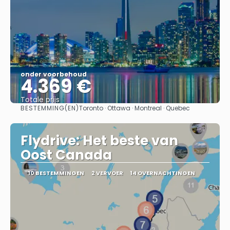
onder voorbehoud
4.369 €
Totale prijs
BESTEMMING(EN)
Toronto · Ottawa · Montreal · Quebec
Bekijk
Flydrive: Het beste van
Oost Canada
10 BESTEMMINGEN
2 VERVOER
14 OVERNACHTINGEN