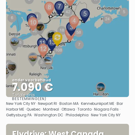
onder voorbehoud
7.090 €
Totale prijs
BESTEMMING(EN)
Bekijk
New York City NY · Newport RI · Boston MA · Kennebunkport ME · Bar
Harbor ME · Quebec · Montreal · Ottawa · Toronto · Niagara Falls ·
Gettysburg PA · Washington DC · Philadelphia · New York City NY
Flydrive: West Canada