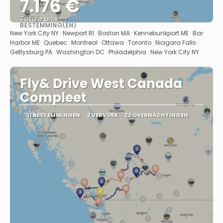
7.176 €
Totale prijs
BESTEMMING(EN)
Bekijk
New York City NY · Newport RI · Boston MA · Kennebunkport ME · Bar
Harbor ME · Quebec · Montreal · Ottawa · Toronto · Niagara Falls ·
Gettysburg PA · Washington DC · Philadelphia · New York City NY
Fly& Drive West Canada
Compleet
11 BESTEMMINGEN
2 VERVOER
22 OVERNACHTINGEN