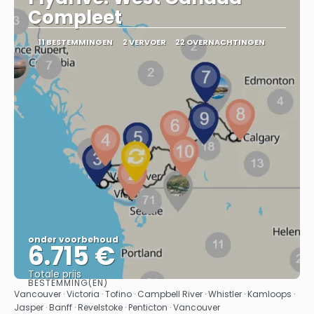
Compleet
11 BESTEMMINGEN
2 VERVOER
22 OVERNACHTINGEN
onder voorbehoud
6.715 €
Totale prijs
BESTEMMING(EN)
Bekijk
Vancouver · Victoria · Tofino · Campbell River · Whistler · Kamloops ·
Jasper · Banff · Revelstoke · Penticton · Vancouver