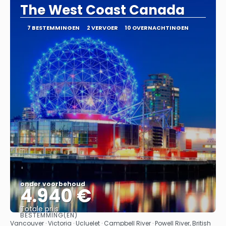
The West Coast Canada
7 BESTEMMINGEN
2 VERVOER
10 OVERNACHTINGEN
onder voorbehoud
4.940 €
Totale prijs
BESTEMMING(EN)
Bekijk
Vancouver · Victoria · Ucluelet · Campbell River · Powell River, British