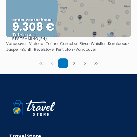
onder voorbehoud
9.308 €
Totale prijs
BESTEMMING(EN)
Bekijk
Vancouver · Victoria · Tofino · Campbell River · Whistler · Kamloops ·
Jasper · Banff · Revelstoke · Penticton · Vancouver
1
2
Travel Store