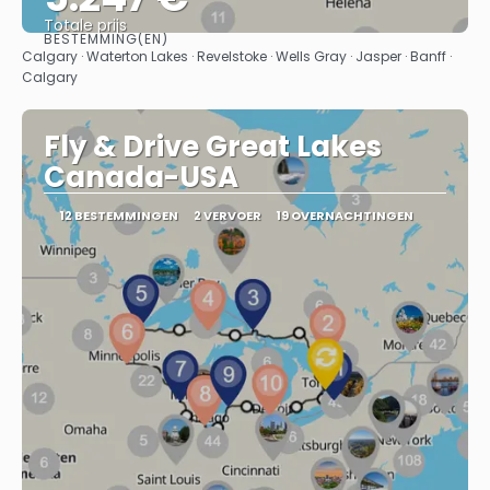
Totale prijs
BESTEMMING(EN)
Bekijk
Calgary · Waterton Lakes · Revelstoke · Wells Gray · Jasper · Banff ·
Calgary
Fly & Drive Great Lakes
Canada-USA
12 BESTEMMINGEN
2 VERVOER
19 OVERNACHTINGEN