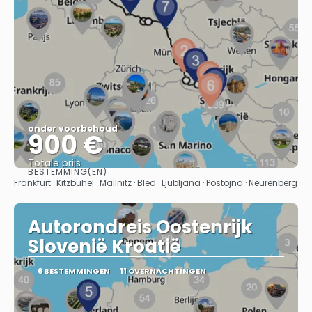
onder voorbehoud
900 €
Totale prijs
BESTEMMING(EN)
Bekijk
Frankfurt · Kitzbühel · Mallnitz · Bled · Ljubljana · Postojna · Neurenberg
Autorondreis Oostenrijk
Slovenië Kroatië
6 BESTEMMINGEN
11 OVERNACHTINGEN