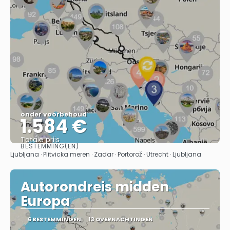
onder voorbehoud
1.584 €
Totale prijs
BESTEMMING(EN)
Bekijk
Ljubljana · Plitvicka meren · Zadar · Portorož · Utrecht · Ljubljana
Autorondreis midden
Europa
6 BESTEMMINGEN
13 OVERNACHTINGEN