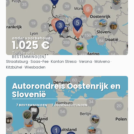
onder voorbehoud
1.025 €
Totale prijs
BESTEMMING(EN)
Bekijk
Straatsburg · Saas-Fee · Kanton Stresa · Verona · Molveno ·
Kitzbühel · Wiesbaden
Autorondreis Oostenrijk en
Slovenië
7 BESTEMMINGEN
7 OVERNACHTINGEN