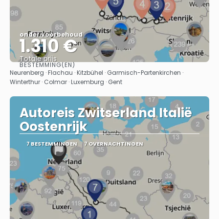
onder voorbehoud
1.310 €
Totale prijs
BESTEMMING(EN)
Bekijk
Neurenberg · Flachau · Kitzbühel · Garmisch-Partenkirchen ·
Winterthur · Colmar · Luxemburg · Gent
Autoreis Zwitserland Italië
Oostenrijk
7 BESTEMMINGEN
7 OVERNACHTINGEN