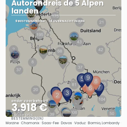
Autorondreis de 5 Alpen
landen
9 BESTEMMINGEN
18 OVERNACHTINGEN
onder voorbehoud
3.918 €
Totale prijs
BESTEMMING(EN)
Bekijk
Morzine · Chamonix · Saas-Fee · Davos · Vaduz · Bormio, Lombardy ·