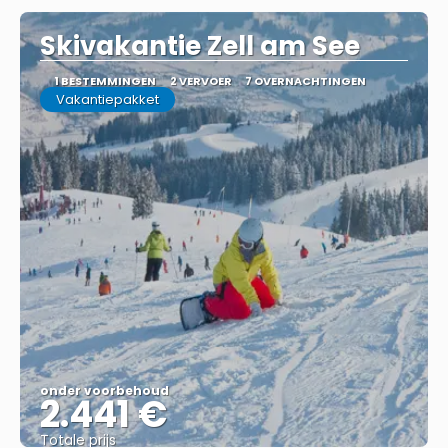
Skivakantie Zell am See
1 BESTEMMINGEN
2 VERVOER
7 OVERNACHTINGEN
Vakantiepakket
onder voorbehoud
2.441 €
Totale prijs