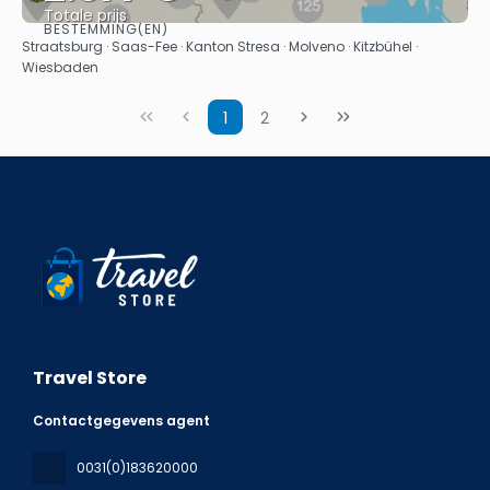
Totale prijs
BESTEMMING(EN)
Bekijk
Straatsburg · Saas-Fee · Kanton Stresa · Molveno · Kitzbühel ·
Wiesbaden
1
2
Travel Store
Contactgegevens agent
0031(0)183620000