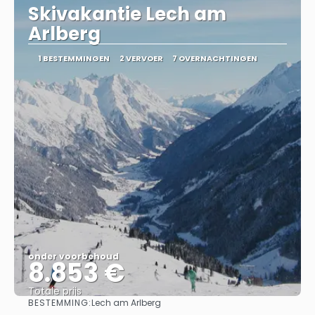
Skivakantie Lech am
Arlberg
1 BESTEMMINGEN
2 VERVOER
7 OVERNACHTINGEN
onder voorbehoud
8.853 €
Totale prijs
BESTEMMING:
Lech am Arlberg
Bekijk