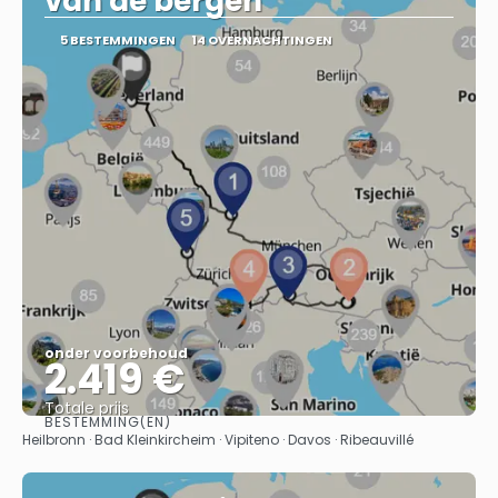
van de bergen
5 BESTEMMINGEN
14 OVERNACHTINGEN
onder voorbehoud
2.419 €
Totale prijs
BESTEMMING(EN)
Bekijk
Heilbronn · Bad Kleinkircheim · Vipiteno · Davos · Ribeauvillé