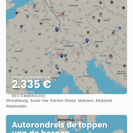
onder voorbehoud
2.335 €
Totale prijs
BESTEMMING(EN)
Bekijk
Straatsburg · Saas-Fee · Kanton Stresa · Molveno · Kitzbühel ·
Wiesbaden
Autorondreis de toppen