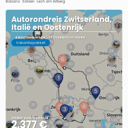
Bolzano · Sölden · Lech am Arlberg
Autorondreis Zwitserland,
Italië en Oostenrijk
6 BESTEMMINGEN
13 OVERNACHTINGEN
Vakantiepakket
onder voorbehoud
2.377 €