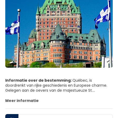
Informatie over de bestemming:
Québec, is
doordrenkt van rijke geschiedenis en Europese charme.
Gelegen aan de oevers van de majestueuze St.
Lawrence-rivier, biedt het een schilderachtig decor met
geplaveide straten, oude stenen gebouwen en imposante
Meer informatie
forten. Verken de historische oude stad, die op de
Werelderfgoedlijst van UNESCO staat, en bewonder de
prachtige architectuur en prachtige kerken. Québec biedt