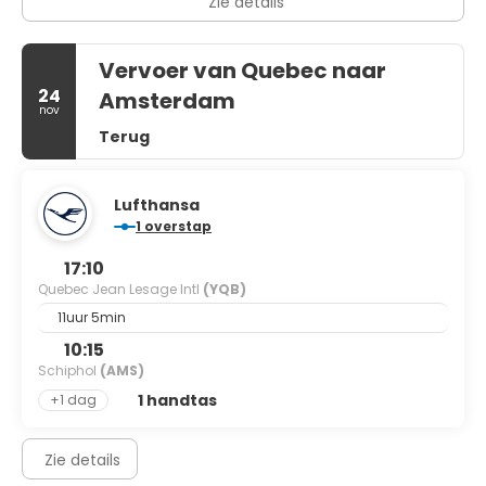
Zie details
Vervoer van Quebec naar
24
Amsterdam
nov
Terug
Lufthansa
1 overstap
17:10
Quebec Jean Lesage Intl
(YQB)
11uur 5min
10:15
Schiphol
(AMS)
1 handtas
+1 dag
Zie details