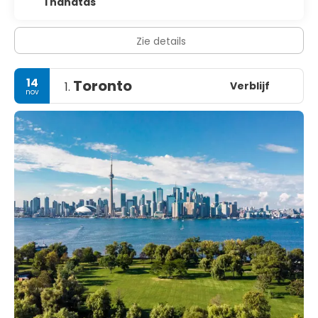
1 handtas
Zie details
14
Toronto
Verblijf
1.
nov