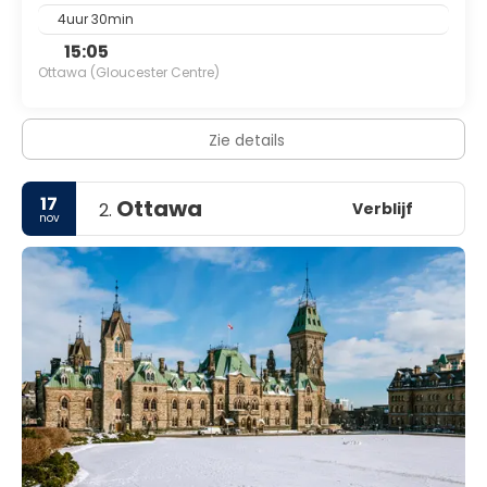
4uur 30min
15:05
Ottawa (Gloucester Centre)
Zie details
17
Ottawa
Verblijf
2.
nov