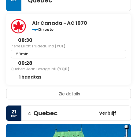
Quebec
nov
Air Canada - AC 1970
Directe
08:30
Pierre Elliott Trudeau Intl
(YUL)
58min
09:28
Quebec Jean Lesage Intl
(YQB)
1 handtas
Zie details
21
Quebec
Verblijf
4.
nov