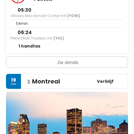
05:30
Ottawa Macdonald Cartier Intl
(YOW)
54min
06:24
Pierre Elliott Trudeau Intl
(YUL)
1 handtas
Zie details
19
Montreal
Verblijf
3.
nov