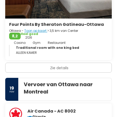
Four Points By Sheraton Gatineau-Ottawa
Ottawa -
Toon op kaart
> 3,5 km van Center
Heel goed
8,2
2126
Casino
Gym
Restaurant
Traditional room with one king bed
ALLEEN KAMER
Zie details
Vervoer van Ottawa naar
19
Montreal
nov
Air Canada - AC 8002
Directe