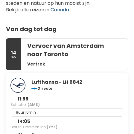
steden en natuur op hun mooist zijn.
Bekijk alle reizen in 
Canada
.
Van dag tot dag
Vervoer van Amsterdam
14
naar Toronto
nov
Vertrek
Lufthansa - LH 6842
Directe
11:55
Schiphol
(AMS)
8uur 10min
14:05
Lester B Pearson Intl
(YYZ)