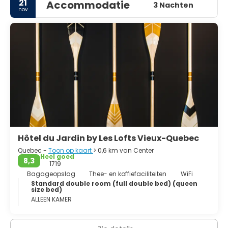
21
Accommodatie
een bruisende kunst- en cultuurscene, met musea,
3 Nachten
nov
kunstgaleries en festivals die de Franse invloed
weerspiegelen. Proef heerlijke gastronomie, van
traditionele poutine tot haute cuisine. Québec's unieke
charme en warme gastvrijheid maken het een
onvergetelijke bestemming voor elke reiziger.
Hôtel du Jardin by Les Lofts Vieux-Quebec
Quebec -
Toon op kaart
> 0,6 km van Center
Heel goed
8,3
1719
Bagageopslag
Thee- en koffiefaciliteiten
WiFi
Standard double room (full double bed) (queen
size bed)
ALLEEN KAMER