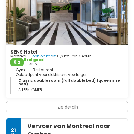
SENS Hotel
Montreal -
Toon op kaart
> 1,3 km van Center
Heel goed
8,2
3105
Gym
Restaurant
Oplaadpunt voor elektrische voertuigen
Classic double room (full double bed) (queen size
bed)
ALLEEN KAMER
Zie details
Vervoer van Montreal naar
21