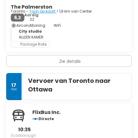
The Palmerston
Toronto -
Toon op kaart
> 1,9 km van Center
Aardig
6,2
22
Airconditioning
WiFi
City studio
ALLEEN KAMER
Package Rate
Zie details
Vervoer van Toronto naar
17
Ottawa
nov
FlixBus Inc.
Directe
10:35
Scarborough