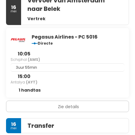
Vervoer van Amsterdam
16
naar Belek
mei
Vertrek
Pegasus Airlines - PC 5016
Directe
10:05
Schiphol
(AMS)
3uur 55min
15:00
Antalya
(AYT)
1 handtas
Zie details
16
Transfer
mei