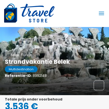
Belek, Turkije
Strandvakantie Belek
Multidestination
Referentie-ID:
8992148
Totale prijs onder voorbehoud
3.536 €