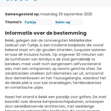
Samengesteld op:
maandag 29 september 2025
Thema’s
Turkije
Swim-up
Informatie over de bestemming
Belek, gelegen aan de zonovergoten Middellandse
Zeekust van Turkije, is een moderne badplaats die vooral
bekend staat om zijn gouden stranden, turquoise wateren
en luxe all-inclusive hotels. Op ongeveer 30 minuten van
de luchthaven van Antalya is de stad gemakkelijk te
bereiken, maar voelt toch aangenaam zelfvoorzienend
aan, met een ontspannen, op resorts gerichte sfeer. De
zandstranden strekken zich kilometers ver uit, omzoomd
door dennenbossen en het Taurusgebergte, waardoor het
de ideale plek is voor luie stranddagen, familievakanties
en romantische uitjes.
Naast het strand is Belek een paradijs voor golfers. De stad
beschikt over diverse kampioenschapsbanen, ontworpen
door wereldberoemde architecten, met weelderige