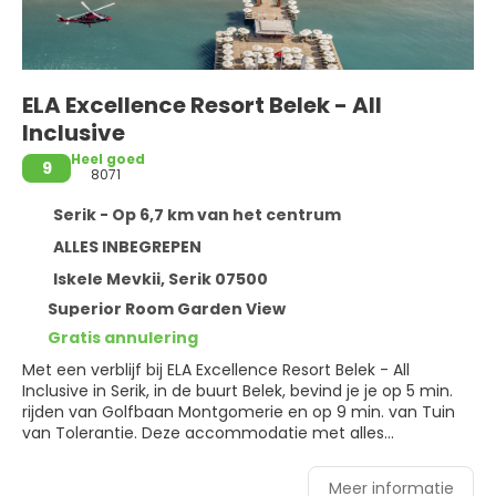
ELA Excellence Resort Belek - All
Inclusive
Heel goed
9
8071
Serik - Op 6,7 km van het centrum
ALLES INBEGREPEN
Iskele Mevkii, Serik 07500
Superior Room Garden View
Gratis annulering
Met een verblijf bij ELA Excellence Resort Belek - All
Inclusive in Serik, in de buurt Belek, bevind je je op 5 min.
rijden van Golfbaan Montgomerie en op 9 min. van Tuin
van Tolerantie. Deze accommodatie met alles
inbegrepen ligt op 10,2 km van Antalya Golf Club en op
19,7 km van Antalium Premium Mall.
Meer informatie