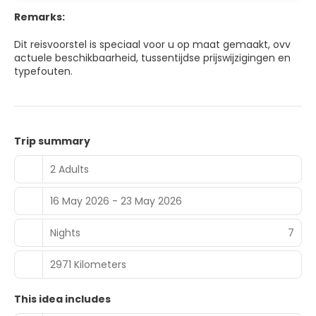
down and relax, and listen to a Saturday morning carillon
Remarks:
concert. The city has a fine number of museums, most
of them situated in the Museum Quarter at 10 minutes
Dit reisvoorstel is speciaal voor u op maat gemaakt, ovv
walking distance from Central Station. Utrecht is known as
actuele beschikbaarheid, tussentijdse prijswijzigingen en
a student city with a large population of single young
typefouten.
people. This results in a booming nightlife with many
places to have a quick meal, some drinks or a dance.
Trip summary
2 Adults
16 May 2026 - 23 May 2026
Nights
7
2971 Kilometers
This idea includes