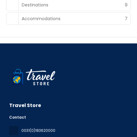
Destinations
9
Accommodations
7
Travel Store
Contact
0031(0)183620000