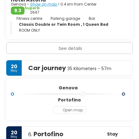
Genova -
Show on map
> 0.4 km from Center
Superb
9.3
2647
Fitness centre
Parking garage
Bar
Classic Double or Twin Room , 1 Queen Bed
ROOM ONLY
See details
20
Car journey
35 Kilometers - 57m
May
Genova
Portofino
Open map
20
Portofino
Stay
6.
May