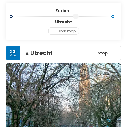
which face each other across the river. Then, when
you’ve had enough of the city’s diverse array of
Zurich
restaurants, first-rate museums and pulsing nightlife,
there’s always the nearby Uetliberg mountain or a boat
Utrecht
trip on Lake Zurich to enjoy – if only to catch your breath
Open map
before diving back into the city’s delights again.
23
Utrecht
Stop
9.
May