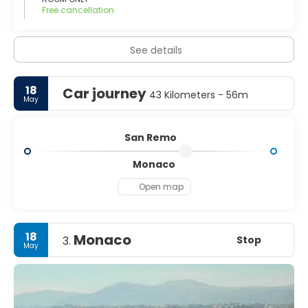
Free cancellation
See details
18
Car journey
43 Kilometers - 56m
May
San Remo
Monaco
Open map
18
Monaco
Stop
3.
May