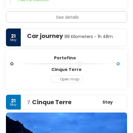
See details
Car journey
21
88 Kilometers - 1h 48m
May
Portofino
Cinque Terre
Open map
21
Cinque Terre
Stay
7.
May