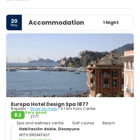
its small harbour, and is known for the colourfully painted
buildings that line the shore. Nearby beaches include
Paraggi, Camogli, Chiavari, Lavagna, and Sestri Levante.
20
Accommodation
1 Night
May
There are some notable attractions as well are the
beaches, but the view from the harbor or any of the
surrounding beaches is unforgettable and one could
Europa Hotel Design Spa 1877
Rapallo -
Show on map
> 0.1 km from Center
Very good
8.2
2777
Spa and wellness centre
Golf course
Beach
Habitación doble. Desayuno
WITH BREAKFAST
Free cancellation