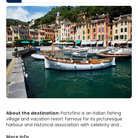
About the destination:
Portofino is an Italian fishing
village and vacation resort famous for its picturesque
harbour and historical association with celebrity and
artistic visitors. It is a comune located in the province of
Genoa on the Italian Riviera. The town is clustered around
More info