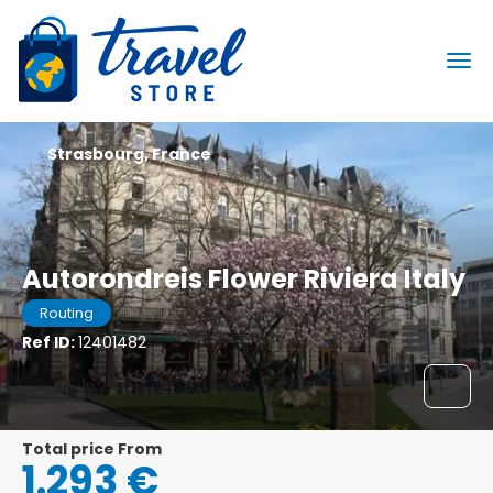
Strasbourg, France
Autorondreis Flower Riviera Italy
Routing
Ref ID:
12401482
Total price From
1.293 €