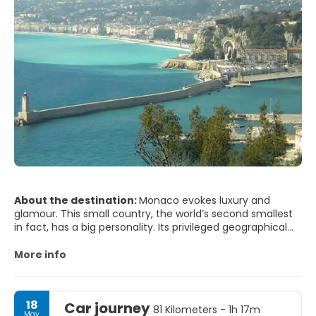
About the destination:
Monaco evokes luxury and
glamour. This small country, the world’s second smallest
in fact, has a big personality. Its privileged geographical
location on the French Riviera makes it a gem of a city.
The oldest part of the city is known as the Rock. The Rock
More info
houses the National Council, the parliament of the
Principality of Monaco, and the Prince’s Palace. The
Palace is a major touristic attraction, even though from
18
Car journey
the outside there is nothing to suggest it is the home of
81 Kilometers - 1h 17m
May