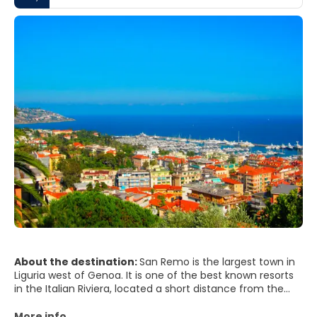
About the destination:
San Remo is the largest town in
Liguria west of Genoa. It is one of the best known resorts
in the Italian Riviera, located a short distance from the
French border. It is famous for its casino and the annual
music festival, il Festival della Canzone Italiana di
More info