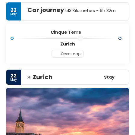
Car journey
22
513 Kilometers - 6h 32m
May
Cinque Terre
Zurich
Open map
22
Zurich
Stay
8.
May