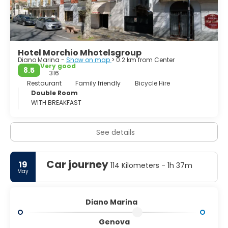
Hotel Morchio Mhotelsgroup
Diano Marina -
Show on map
> 0.2 km from Center
Very good
8.5
316
Restaurant
Family friendly
Bicycle Hire
Double Room
WITH BREAKFAST
See details
Car journey
19
114 Kilometers - 1h 37m
May
Diano Marina
Genova