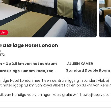
ader
rd Bridge Hotel London
d
872
 - Op 2,6 km van het centrum
ALLEEN KAMER
Standard Double Room
 Bridge Fulham Road, London SW6 1HS
ridge Hotel London heeft een centrale ligging in Londen, vlak bi
hames. Dit hotel ligt op 3,1 km van Royal Albert Hall en op 3,1 km van Ken
ik van handige voorzieningen zoals gratis wifi, huwelijksservice
an dit hotel zijn een bankethal en fietsenstalling.
huis bent in één van de 231 klimaatgeregelde kamers. Dankzij gratis 