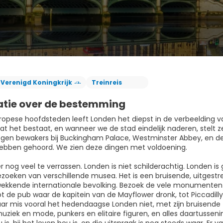
Verenigd Koningkrijk
Treinreis
atie over de bestemming
uropese hoofdsteden leeft Londen het diepst in de verbeelding 
at het bestaat, en wanneer we de stad eindelijk naderen, stelt z
en bewakers bij Buckingham Palace, Westminster Abbey, en de k
hebben gehoord. We zien deze dingen met voldoening.
er nog veel te verrassen. Londen is niet schilderachtig. Londen 
zoeken van verschillende musea. Het is een bruisende, uitgestr
ekkende internationale bevolking. Bezoek de vele monumenten m
t de pub waar de kapitein van de Mayflower dronk, tot Piccadil
ar mis vooral het hedendaagse Londen niet, met zijn bruisende t
ziek en mode, punkers en elitaire figuren, en alles daartussenin