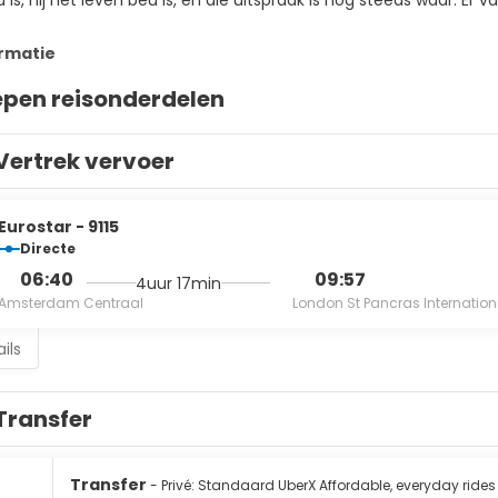
is, hij het leven beu is, en die uitspraak is nog steeds waar. Er v
rmatie
epen reisonderdelen
Vertrek vervoer
Eurostar - 9115
Directe
06:40
09:57
4uur 17min
Amsterdam Centraal
London St Pancras Internation
ils
Transfer
Transfer
- Privé: Standaard UberX Affordable, everyday rides