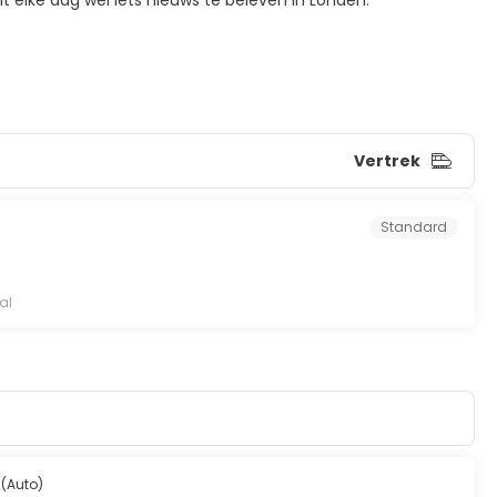
alt elke dag wel iets nieuws te beleven in Londen.
Vertrek
Standard
al
 (Auto)