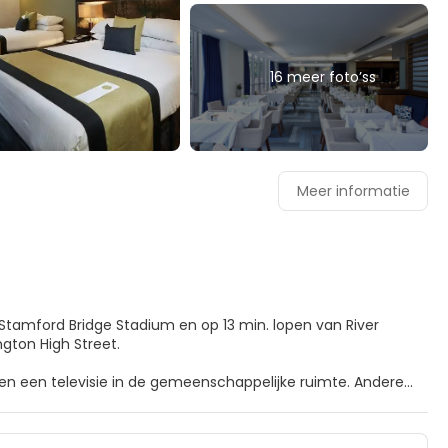
16 meer foto’ss
Meer informatie
j Stamford Bridge Stadium en op 13 min. lopen van River
sington High Street.
s en een televisie in de gemeenschappelijke ruimte. Andere
wifi blijf je online, terwijl de tv met satellietzenders zorgt