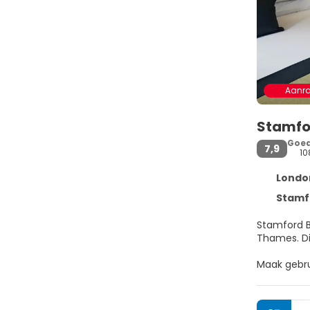
Aanr
Stamfo
Goe
7,9
10
London
Stamford
Stamford B
T
Maak gebru
kenmerken v
Doe of je t