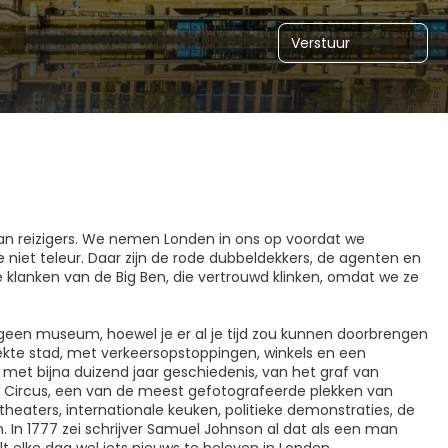
Verstuur
van reizigers. We nemen Londen in ons op voordat we
e niet teleur. Daar zijn de rode dubbeldekkers, de agenten en
lanken van de Big Ben, die vertrouwd klinken, omdat we ze
is geen museum, hoewel je er al je tijd zou kunnen doorbrengen
ekte stad, met verkeersopstoppingen, winkels en een
et bijna duizend jaar geschiedenis, van het graf van
ly Circus, een van de meest gefotografeerde plekken van
heaters, internationale keuken, politieke demonstraties, de
. In 1777 zei schrijver Samuel Johnson al dat als een man