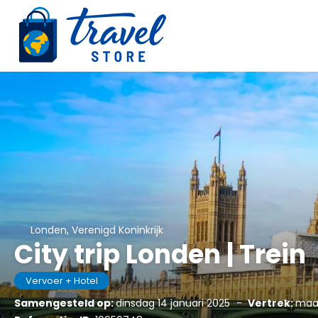
Londen, Verenigd Koninkrijk
City trip Londen | Trein
Vervoer + Hotel
Samengesteld op:
dinsdag 14 januari 2025
-
Vertrek:
maan