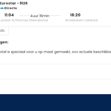
Eurostar - 9126
Directe
11:04
16:20
4uur 16min
London St Pancras International
Amsterdam Centraal
ils
gen:
rstel is speciaal voor u op maat gemaakt, ovv actuele beschikbaa