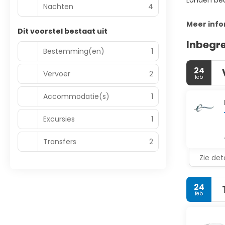
Londen beu 
Nachten
4
Meer info
Dit voorstel bestaat uit
Inbegr
Bestemming(en)
1
24
Vervoer
2
feb
Accommodatie(s)
1
Excursies
1
Transfers
2
Zie deta
24
feb