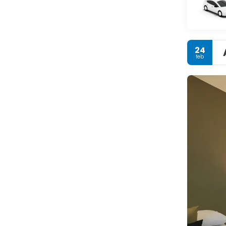
24
feb