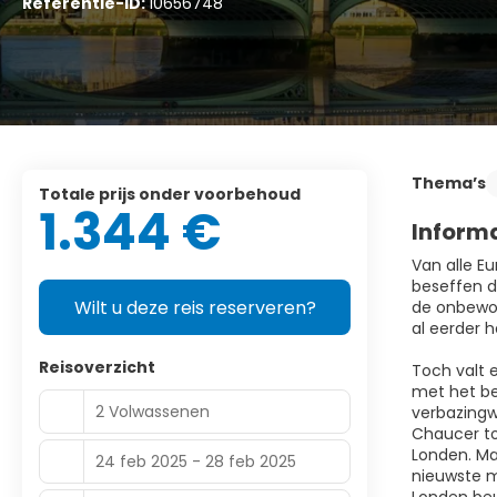
Referentie-ID:
10656748
Thema’s
Totale prijs onder voorbehoud
1.344 €
Inform
Van alle E
beseffen d
Wilt u deze reis reserveren?
de onbewog
al eerder 
Reisoverzicht
Toch valt 
met het be
2 Volwassenen
verbazingw
Chaucer to
Londen. Ma
24 feb 2025 - 28 feb 2025
nieuwste mu